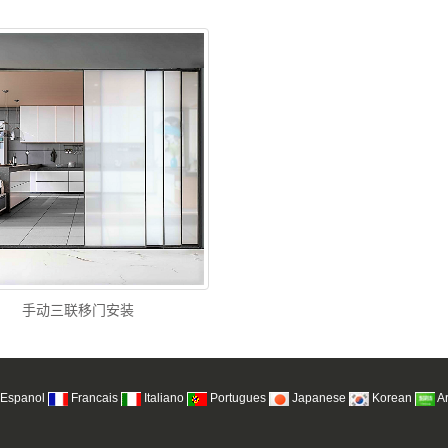
手动三联移门安装
Espanol
Francais
Italiano
Portugues
Japanese
Korean
A